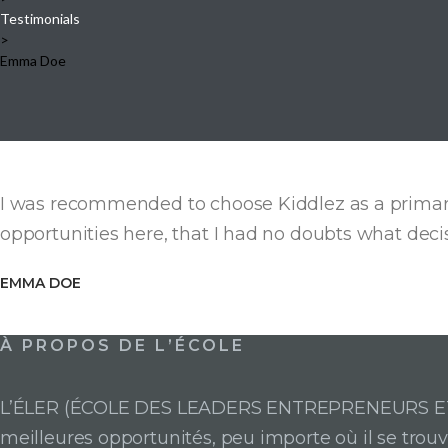
Testimonials
>
Emma Doe
I was recommended to choose Kiddlez as a primary 
opportunities here, that I had no doubts what deci
EMMA DOE
À PROPOS DE L’ÉCOLE
L’ÉLER (ÉCOLE DES LEADERS ENTREPRENEURS ET RE
meilleures opportunités, peu importe où il se trouv