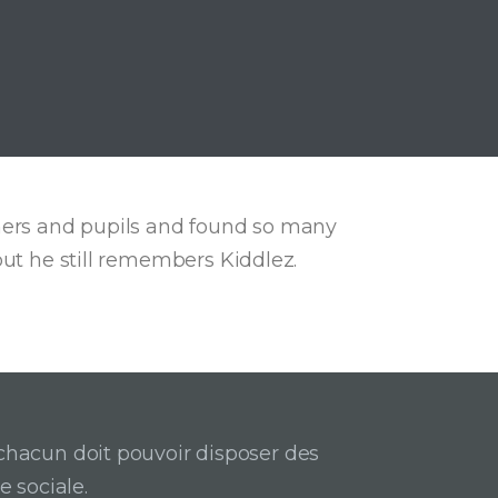
chers and pupils and found so many
but he still remembers Kiddlez.
acun doit pouvoir disposer des
e sociale.